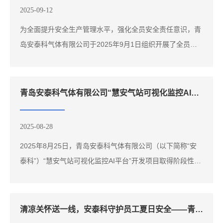
2025-09-12
为全面提升安全生产管理水平，强化全员安全责任意识，青
岛安泰科气体有限公司于2025年9月1日组织开展了全员安
全培训活动。此次培训以“筑牢安全防线，守护生产根基”为
核心，聚焦气站管理、气体安全、运输规范、施工操作及维
保检查等关键环节，通过理论、案例与实操深度融合，构建
青岛安泰科气体有限公司“慧安气站可视化监控AI平台”开发项目取得阶段性成果，推动行业智能化安全管理升级
全链条安全防护体系，为客户的安全生产保驾...
2025-08-28
2025年8月25日，青岛安泰科气体有限公司（以下简称“安
泰科”）“慧安气站可视化监控AI平台”开发项目取得阶段性进
展，公司内部举行可视化平台进展汇报及专题培训。该平台
的开发标志着安泰科在工业气体领域的智能化安全管理方面
迈出关键一步。平台深度融合AI技术与物联网能力，通过实
清凉关怀送一线，安泰科守护员工夏日安全——青岛安泰科气体有限公司高温季节员工保障工作纪实
时监控、智能预警和数据分析，全面提升气...