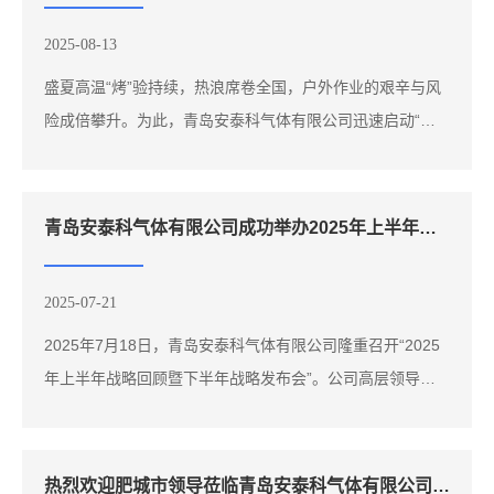
2025-08-13
盛夏高温“烤”验持续，热浪席卷全国，户外作业的艰辛与风
险成倍攀升。为此，青岛安泰科气体有限公司迅速启动“夏
日清凉关怀计划”，在发放防暑降温费的同时，为外勤员工
配备瓶装水、盐丸、藿香正气液等防暑物资。秉承着“员工
健康高于一切”的人文理念，以科学保障构筑“清凉防线”。公
青岛安泰科气体有限公司成功举办2025年上半年战略回顾暨下半年战略发布会：保持战略定力，实现韧性发展
司保障团队通过深入调研高温作业需求...
2025-07-21
2025年7月18日，青岛安泰科气体有限公司隆重召开“2025
年上半年战略回顾暨下半年战略发布会”。公司高层领导、
全体员工、合作伙伴特邀嘉宾齐聚一堂，以“保持战略定
力，实现韧性发展”为主题，系统总结上半年战略成果，深
入分析行业趋势，部署下半年发展蓝图。并表彰优秀员工，
热烈欢迎肥城市领导莅临青岛安泰科气体有限公司实地考察， “肥城市 安泰科 共商高质量发展座谈会”圆满举行