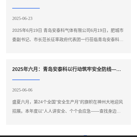
进一步凝聚全员共识，激发奋斗动能。战略...
2025-06-23
2025年6月19日 青岛安泰科气体有限公司6月19日，肥城市
委副书记、市长范长征率政府代表团一行莅临青岛安泰科气
体有限公司（以下简称“安泰科气体”）开展实地考察调研。
安泰科气体总经理陈晓军携公司高层全程陪同，双方通过实
地参观、技术交流与深度座谈，聚焦产业合作、技术创新、
2025年六月：青岛安泰科以行动筑牢安全防线——全国“安全生产月”主题活动纪实
绿色发展等核心议题，达成多项战略合作共识...
2025-06-06
盛夏六月，第24个全国“安全生产月”的旗帜在神州大地迎风
招展。本年度以“人人讲安全、个个会应急——查找身边安
全隐患”为主题的安全生产宣传行动，正以燎原之势席卷全
国。这场持续一个月的安全实践，不仅是对法律法规的深化